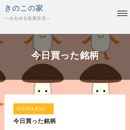
Skip
きのこの家
to
～ゆるゆる投資生活～
content
Close
Menu
今日買った銘柄
2022年6月9日
今日買った銘柄