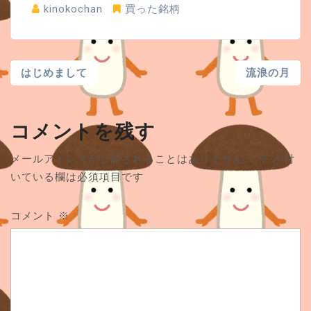
kinokochan
買った銘柄
投
はじめまして
流浪の月
稿
ナ
コメントを残す
ビ
メールアドレスが公開されることはありません。
※
が付
ゲ
いている欄は必須項目です
ー
コメント
※
シ
ョ
ン